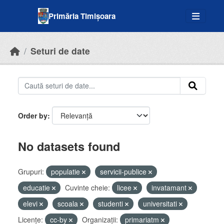
Skip to main content
Primăria Timișoara
Seturi de date
Order by
No datasets found
Grupuri:
populatie
servicii-publice
educatie
Cuvinte cheie:
licee
invatamant
elevi
scoala
studenti
universitati
Licenţe:
cc-by
Organizații:
primariatm