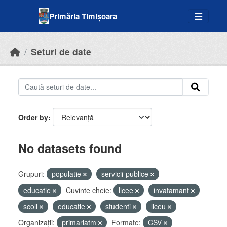
Skip to main content
Primăria Timișoara
Seturi de date
Order by
No datasets found
Grupuri:
populatie
servicii-publice
educatie
Cuvinte cheie:
licee
invatamant
scoli
educatie
studenti
liceu
Organizații:
primariatm
Formate:
CSV