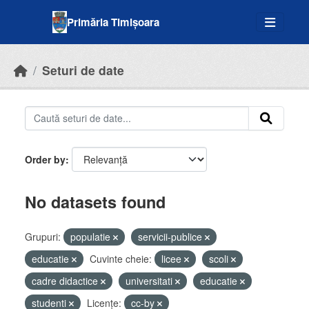
Skip to main content
Primăria Timișoara
Seturi de date
Order by
No datasets found
Grupuri:
populatie
servicii-publice
educatie
Cuvinte cheie:
licee
scoli
cadre didactice
universitati
educatie
studenti
Licenţe:
cc-by