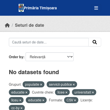
Skip to main content
Primăria Timișoara
Seturi de date
Order by
No datasets found
Grupuri:
populatie
servicii-publice
educatie
Cuvinte cheie:
licee
universitati
liceu
educatie
Formate:
CSV
Licenţe:
cc-by