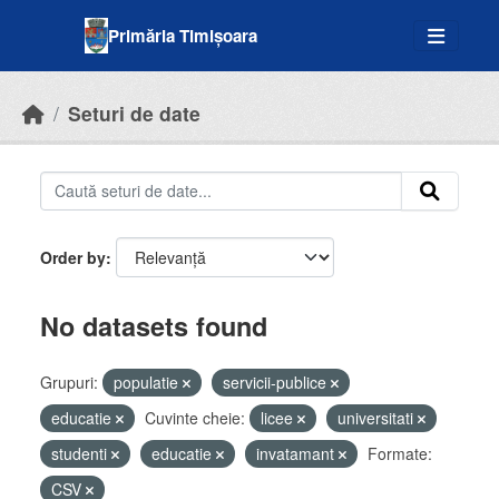
Skip to main content
Primăria Timișoara
Seturi de date
Order by
No datasets found
Grupuri:
populatie
servicii-publice
educatie
Cuvinte cheie:
licee
universitati
studenti
educatie
invatamant
Formate:
CSV