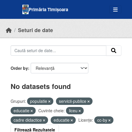
Skip to main content
Primăria Timișoara
Seturi de date
Order by
No datasets found
Grupuri:
populatie
servicii-publice
educatie
Cuvinte cheie:
liceu
cadre didactice
educatie
Licenţe:
cc-by
Filtrează Rezultatele