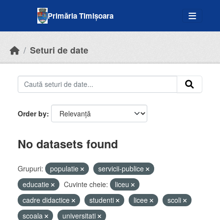
Skip to main content
Primăria Timișoara
Seturi de date
Order by
No datasets found
Grupuri:
populatie
servicii-publice
educatie
Cuvinte cheie:
liceu
cadre didactice
studenti
licee
scoli
scoala
universitati