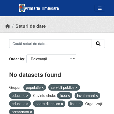
Skip to main content
Primăria Timișoara
Seturi de date
Order by
No datasets found
Grupuri:
populatie
servicii-publice
educatie
Cuvinte cheie:
liceu
invatamant
educatie
cadre didactice
licee
Organizații:
primariatm