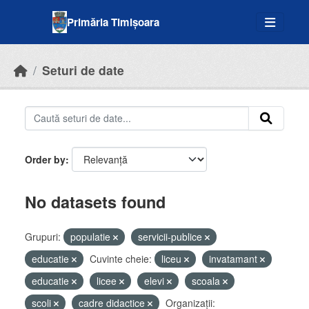
Skip to main content
Primăria Timișoara
Seturi de date
Order by
No datasets found
Grupuri:
populatie
servicii-publice
educatie
Cuvinte cheie:
liceu
invatamant
educatie
licee
elevi
scoala
scoli
cadre didactice
Organizații: