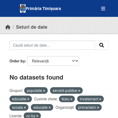
Skip to main content
Primăria Timișoara
Seturi de date
Order by
No datasets found
Grupuri:
populatie
servicii-publice
educatie
Cuvinte cheie:
liceu
invatamant
scoala
educatie
Organizații:
primariatm
Licenţe:
cc-by