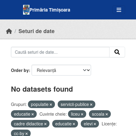
Skip to main content
Primăria Timișoara
Seturi de date
Order by
No datasets found
Grupuri:
populatie
servicii-publice
educatie
Cuvinte cheie:
liceu
scoala
cadre didactice
educatie
elevi
Licenţe:
cc-by