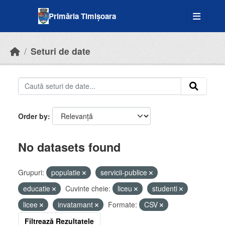
Skip to main content
Primăria Timișoara
Seturi de date
Order by
No datasets found
Grupuri:
populatie
servicii-publice
educatie
Cuvinte cheie:
liceu
studenti
licee
invatamant
Formate:
CSV
Filtrează Rezultatele