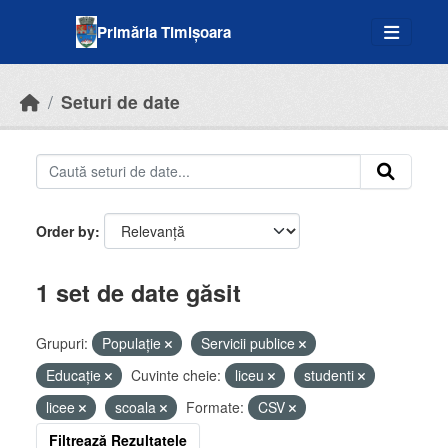
Skip to main content
Primăria Timișoara
Seturi de date
Order by
1 set de date găsit
Grupuri:
Populație
Servicii publice
Educație
Cuvinte cheie:
liceu
studenti
licee
scoala
Formate:
CSV
Filtrează Rezultatele