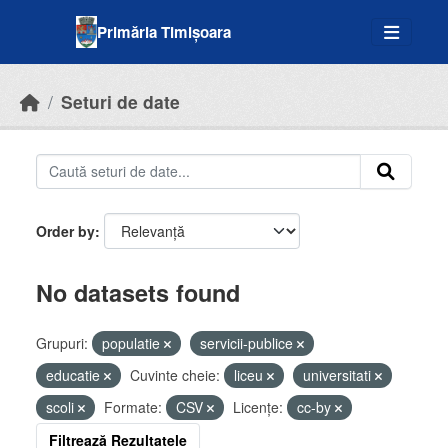
Skip to main content
Primăria Timișoara
Seturi de date
Order by
No datasets found
Grupuri:
populatie
servicii-publice
educatie
Cuvinte cheie:
liceu
universitati
scoli
Formate:
CSV
Licenţe:
cc-by
Filtrează Rezultatele