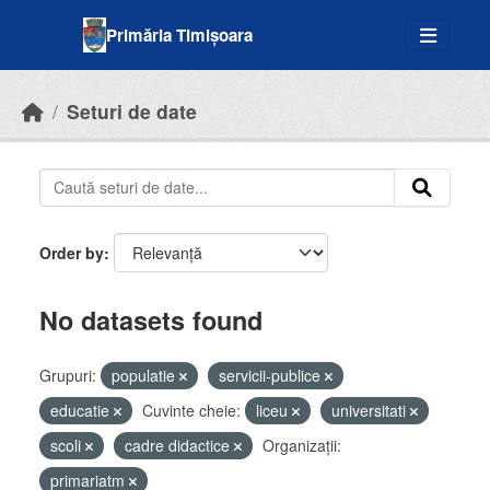
Skip to main content
Primăria Timișoara
Seturi de date
Order by
No datasets found
Grupuri:
populatie
servicii-publice
educatie
Cuvinte cheie:
liceu
universitati
scoli
cadre didactice
Organizații:
primariatm