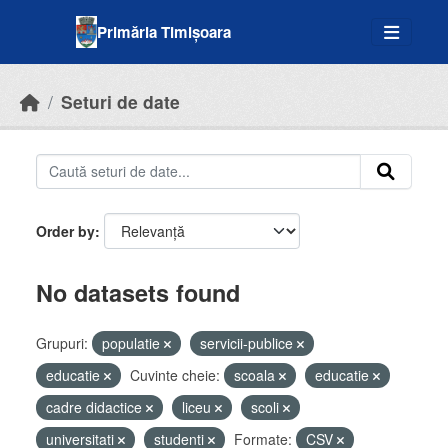
Skip to main content
Primăria Timișoara
Seturi de date
Order by
No datasets found
Grupuri:
populatie
servicii-publice
educatie
Cuvinte cheie:
scoala
educatie
cadre didactice
liceu
scoli
universitati
studenti
Formate:
CSV