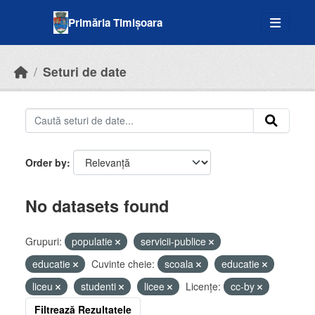
Skip to main content
Primăria Timișoara
Seturi de date
Order by
No datasets found
Grupuri:
populatie
servicii-publice
educatie
Cuvinte cheie:
scoala
educatie
liceu
studenti
licee
Licenţe:
cc-by
Filtrează Rezultatele