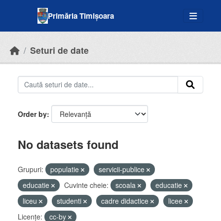
Skip to main content
Primăria Timișoara
Seturi de date
Order by
No datasets found
Grupuri:
populatie
servicii-publice
educatie
Cuvinte cheie:
scoala
educatie
liceu
studenti
cadre didactice
licee
Licenţe:
cc-by