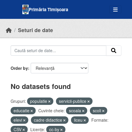
Skip to main content
Primăria Timișoara
Seturi de date
Order by
No datasets found
Grupuri:
populatie
servicii-publice
educatie
Cuvinte cheie:
scoala
scoli
elevi
cadre didactice
liceu
Formate:
CSV
Licenţe:
cc-by