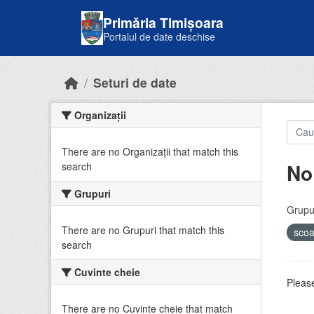
Skip to main content
Primăria Timișoara
Portalul de date deschise
Seturi de date
Organizații
There are no Organizații that match this
No
search
Grupuri
Grupur
There are no Grupuri that match this
sco
search
Cuvinte cheie
Please
There are no Cuvinte cheie that match