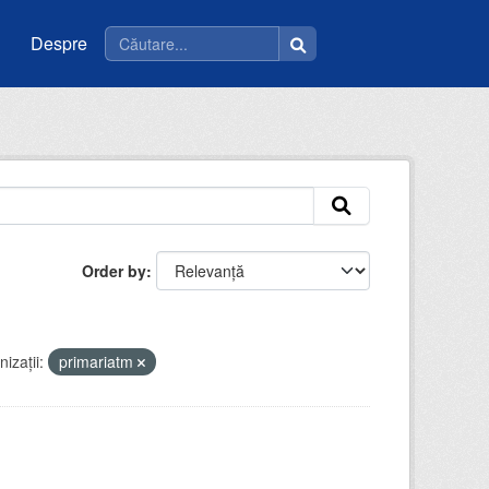
Despre
Order by
izații:
primariatm