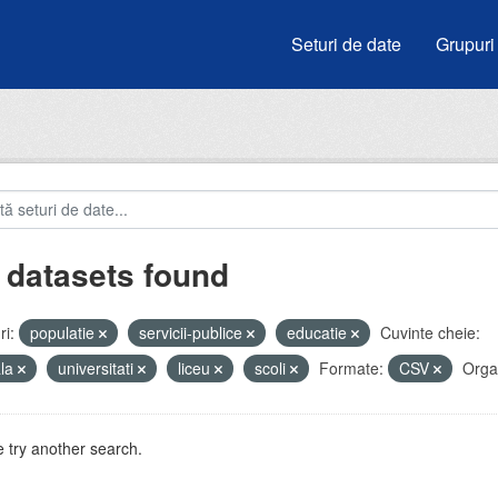
Seturi de date
Grupuri
 datasets found
i:
populatie
servicii-publice
educatie
Cuvinte cheie:
ala
universitati
liceu
scoli
Formate:
CSV
Organ
 try another search.