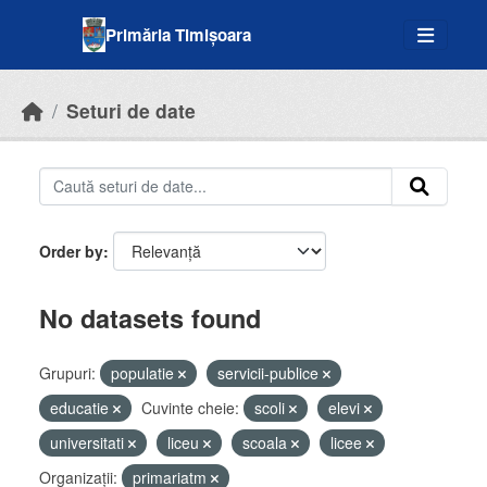
Skip to main content
Primăria Timișoara
Seturi de date
Order by
No datasets found
Grupuri:
populatie
servicii-publice
educatie
Cuvinte cheie:
scoli
elevi
universitati
liceu
scoala
licee
Organizații:
primariatm