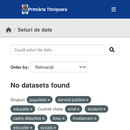
Skip to main content
Primăria Timișoara
Seturi de date
Order by
No datasets found
Grupuri:
populatie
servicii-publice
educatie
Cuvinte cheie:
scoli
studenti
cadre didactice
liceu
invatamant
educatie
scoala