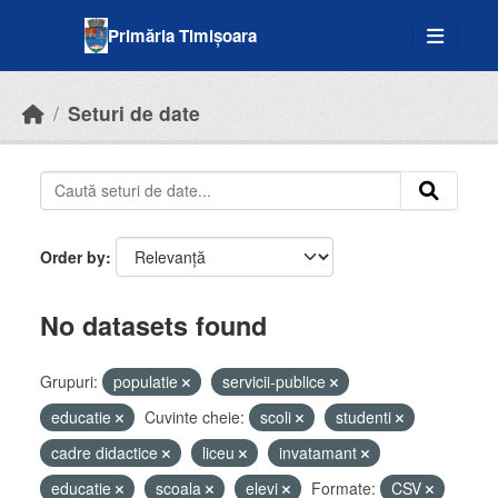
Skip to main content
Primăria Timișoara
Seturi de date
Order by
No datasets found
Grupuri:
populatie
servicii-publice
educatie
Cuvinte cheie:
scoli
studenti
cadre didactice
liceu
invatamant
educatie
scoala
elevi
Formate:
CSV