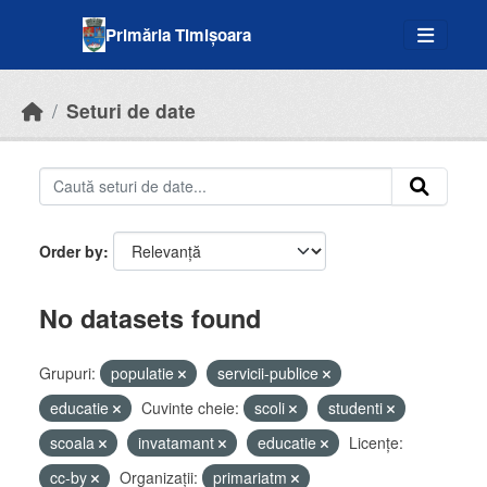
Skip to main content
Primăria Timișoara
Seturi de date
Order by
No datasets found
Grupuri:
populatie
servicii-publice
educatie
Cuvinte cheie:
scoli
studenti
scoala
invatamant
educatie
Licenţe:
cc-by
Organizații:
primariatm