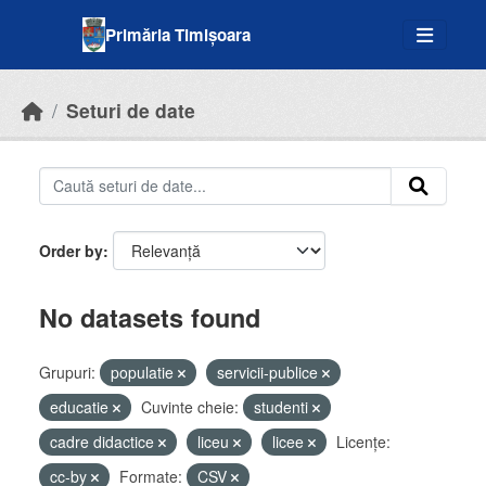
Skip to main content
Primăria Timișoara
Seturi de date
Order by
No datasets found
Grupuri:
populatie
servicii-publice
educatie
Cuvinte cheie:
studenti
cadre didactice
liceu
licee
Licenţe:
cc-by
Formate:
CSV