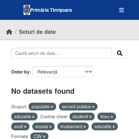
Skip to main content
Primăria Timișoara
Seturi de date
Order by
No datasets found
Grupuri:
populatie
servicii-publice
educatie
Cuvinte cheie:
studenti
liceu
scoli
scoala
invatamant
educatie
Formate:
CSV