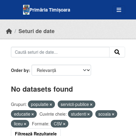
Skip to main content
Primăria Timișoara
Seturi de date
Order by
No datasets found
Grupuri:
populatie
servicii-publice
educatie
Cuvinte cheie:
studenti
scoala
liceu
Formate:
CSV
Filtrează Rezultatele