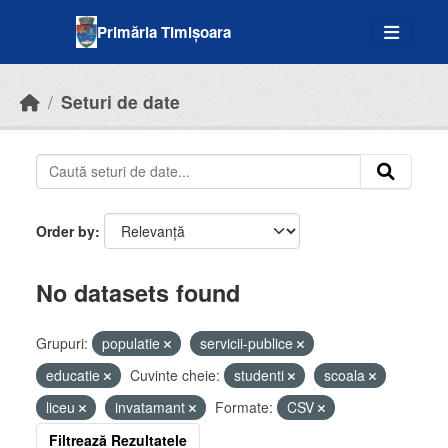
Skip to main content
Primăria Timișoara
Seturi de date
Order by
No datasets found
Grupuri:
populatie
servicii-publice
educatie
Cuvinte cheie:
studenti
scoala
liceu
invatamant
Formate:
CSV
Filtrează Rezultatele