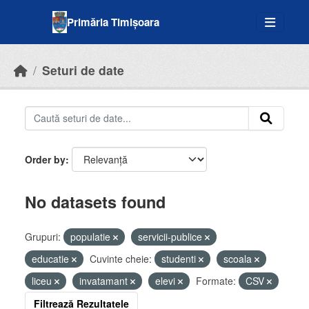
Skip to main content
Primăria Timișoara
Seturi de date
Order by
No datasets found
Grupuri:
populatie
servicii-publice
educatie
Cuvinte cheie:
studenti
scoala
liceu
invatamant
elevi
Formate:
CSV
Filtrează Rezultatele