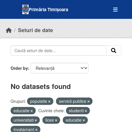
Skip to main content
Primăria Timișoara
Seturi de date
Order by
No datasets found
Grupuri:
populatie
servicii-publice
educatie
Cuvinte cheie:
studenti
universitati
licee
educatie
invatamant