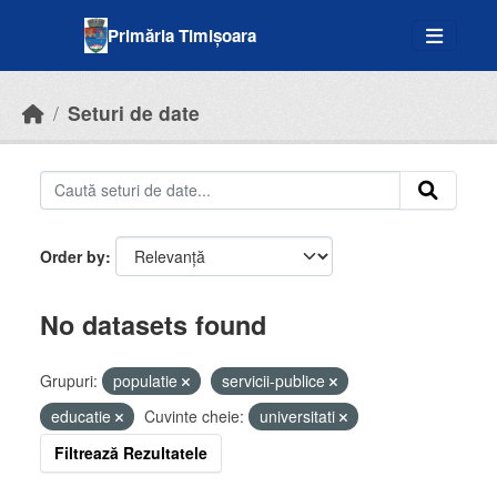
Skip to main content
Primăria Timișoara
Seturi de date
Order by
No datasets found
Grupuri:
populatie
servicii-publice
educatie
Cuvinte cheie:
universitati
Filtrează Rezultatele