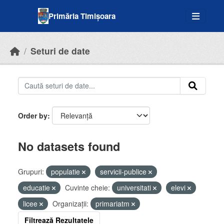
Skip to main content
Primăria Timișoara
Seturi de date
Order by
No datasets found
Grupuri:
populatie
servicii-publice
educatie
Cuvinte cheie:
universitati
elevi
licee
Organizații:
primariatm
Filtrează Rezultatele