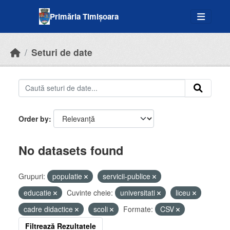
Skip to main content
Primăria Timișoara
Seturi de date
Order by
No datasets found
Grupuri:
populatie
servicii-publice
educatie
Cuvinte cheie:
universitati
liceu
cadre didactice
scoli
Formate:
CSV
Filtrează Rezultatele