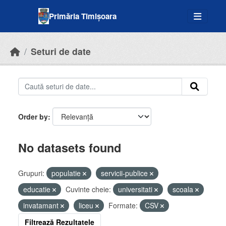
Skip to main content
Primăria Timișoara
Seturi de date
Order by
No datasets found
Grupuri:
populatie
servicii-publice
educatie
Cuvinte cheie:
universitati
scoala
invatamant
liceu
Formate:
CSV
Filtrează Rezultatele