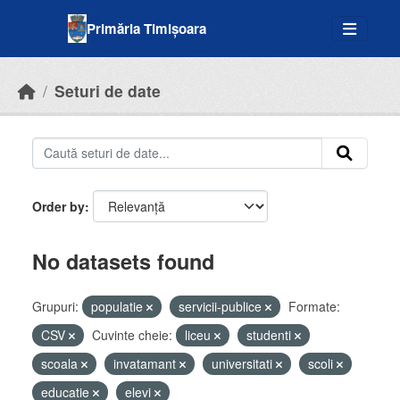
Skip to main content
Primăria Timișoara
Seturi de date
Order by
No datasets found
Grupuri:
populatie
servicii-publice
Formate:
CSV
Cuvinte cheie:
liceu
studenti
scoala
invatamant
universitati
scoli
educatie
elevi