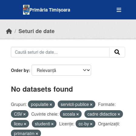
Skip to main content
Primăria Timișoara
Seturi de date
Order by
No datasets found
Grupuri:
populatie
servicii-publice
Formate:
CSV
Cuvinte cheie:
scoala
cadre didactice
liceu
studenti
Licenţe:
cc-by
Organizații:
primariatm