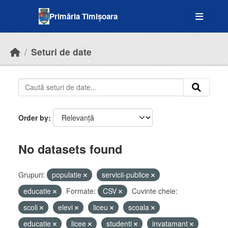
Skip to main content
Primăria Timișoara
Seturi de date
Order by
No datasets found
Grupuri:
populatie
servicii-publice
educatie
Formate:
CSV
Cuvinte cheie:
scoli
elevi
liceu
scoala
educatie
licee
studenti
invatamant