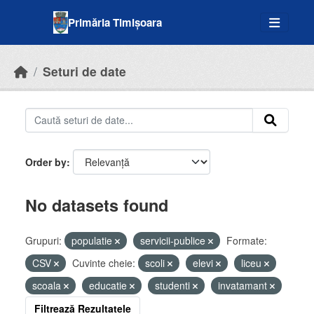
Skip to main content
Primăria Timișoara
Seturi de date
Order by
No datasets found
Grupuri:
populatie
servicii-publice
Formate:
CSV
Cuvinte cheie:
scoli
elevi
liceu
scoala
educatie
studenti
invatamant
Filtrează Rezultatele