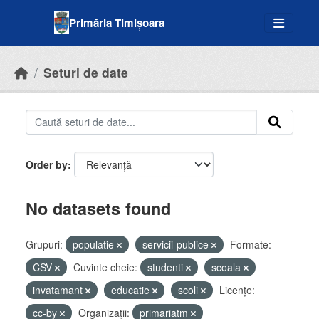
Skip to main content
Primăria Timișoara
Seturi de date
Order by
No datasets found
Grupuri:
populatie
servicii-publice
Formate:
CSV
Cuvinte cheie:
studenti
scoala
invatamant
educatie
scoli
Licenţe:
cc-by
Organizații:
primariatm