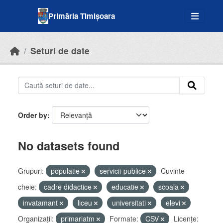
Skip to main content
Primăria Timișoara
Seturi de date
Order by
No datasets found
Grupuri:
populatie
servicii-publice
Cuvinte
cheie:
cadre didactice
educatie
scoala
invatamant
liceu
universitati
elevi
Organizații:
primariatm
Formate:
CSV
Licenţe: