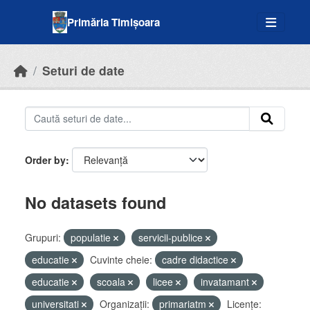
Skip to main content
Primăria Timișoara
Seturi de date
Order by
No datasets found
Grupuri:
populatie
servicii-publice
educatie
Cuvinte cheie:
cadre didactice
educatie
scoala
licee
invatamant
universitati
Organizații:
primariatm
Licenţe: