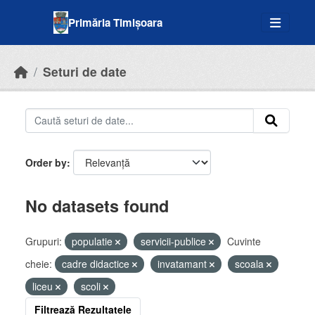
Skip to main content
Primăria Timișoara
Seturi de date
Order by
No datasets found
Grupuri:
populatie
servicii-publice
Cuvinte
cheie:
cadre didactice
invatamant
scoala
liceu
scoli
Filtrează Rezultatele