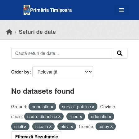
Skip to main content
Primăria Timișoara
Seturi de date
Order by
No datasets found
Grupuri:
populatie
servicii-publice
Cuvinte
cheie:
cadre didactice
licee
educatie
scoli
scoala
elevi
Licenţe:
cc-by
Filtrează Rezultatele