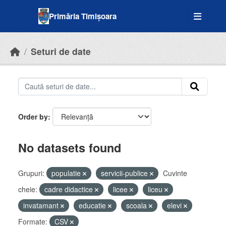
Skip to main content
Primăria Timișoara
Seturi de date
Order by
No datasets found
Grupuri:
populatie
servicii-publice
Cuvinte
cheie:
cadre didactice
licee
liceu
invatamant
educatie
scoala
elevi
Formate:
CSV