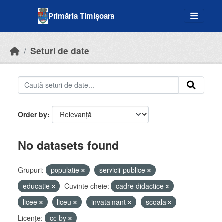
Skip to main content
Primăria Timișoara
Seturi de date
Order by
No datasets found
Grupuri:
populatie
servicii-publice
educatie
Cuvinte cheie:
cadre didactice
licee
liceu
invatamant
scoala
Licenţe:
cc-by