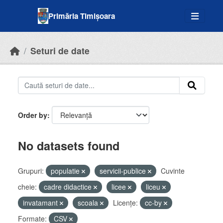
Skip to main content
Primăria Timișoara
Seturi de date
Order by
No datasets found
Grupuri:
populatie
servicii-publice
Cuvinte
cheie:
cadre didactice
licee
liceu
invatamant
scoala
Licenţe:
cc-by
Formate:
CSV