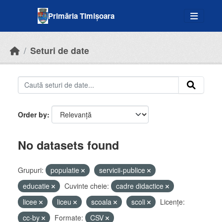
Skip to main content
Primăria Timișoara
Seturi de date
Order by
No datasets found
Grupuri:
populatie
servicii-publice
educatie
Cuvinte cheie:
cadre didactice
licee
liceu
scoala
scoli
Licenţe:
cc-by
Formate:
CSV