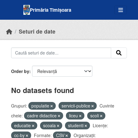
Skip to main content
Primăria Timișoara
Seturi de date
Order by
No datasets found
Grupuri:
populatie
servicii-publice
Cuvinte
cheie:
cadre didactice
liceu
scoli
educatie
scoala
studenti
Licenţe:
cc-by
Formate:
CSV
Organizații: