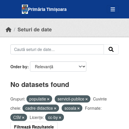
Skip to main content
Primăria Timișoara
Seturi de date
Order by
No datasets found
Grupuri:
populatie
servicii-publice
Cuvinte
cheie:
cadre didactice
scoala
Formate:
CSV
Licenţe:
cc-by
Filtrează Rezultatele