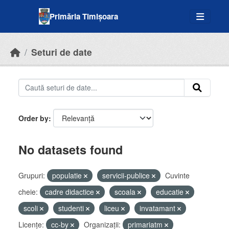
Skip to main content
Primăria Timișoara
Seturi de date
Order by
No datasets found
Grupuri:
populatie
servicii-publice
Cuvinte
cheie:
cadre didactice
scoala
educatie
scoli
studenti
liceu
invatamant
Licenţe:
cc-by
Organizații:
primariatm